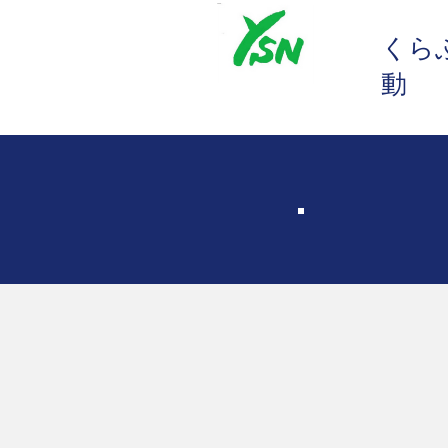
​くら
動