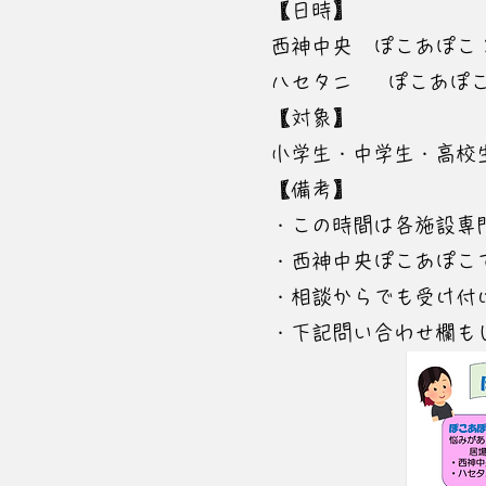
【日時】
西神中央 ぽこあぽこ：
ハセタニ ぽこあぽこ：
【対象】
小学生・中学生・高校
【備考】
・この時間は各施設専
​・西神中央ぽこあぽこ
・相談からでも受け付
・下記問い合わせ欄も