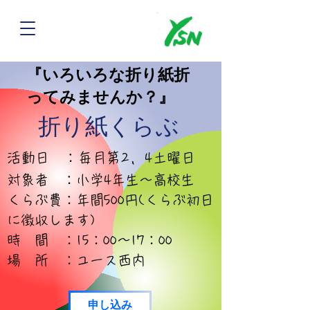
『いろいろな折り紙折
ってみませんか？』
​折り紙くらぶ
活動日 ：毎月第2，
4土曜日
対象者 ：小学4年生～高校生
くらぶ費：年間500円(くらぶ初日
に徴収します)
時 間 ：15：00～17：00
場 所 ：ユース西内
申し込み