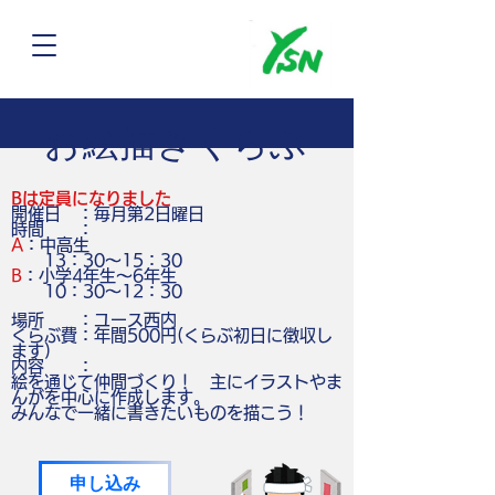
お絵描きくらぶ
Bは定員になりました
開催日 ：毎月
第2日曜日
時間 ：
A
：中高生
13：30～15：30
B
：小学4年生～6年生
10：30～12：30
場所 ：ユース西内
くらぶ費：年間500円(くらぶ初日に徴収し
ます)
内容 ：
絵を通じて仲間づくり！ 主にイラストやま
んがを中心に作成します。
みんなで一緒に書きたいものを描こう！
申し込み