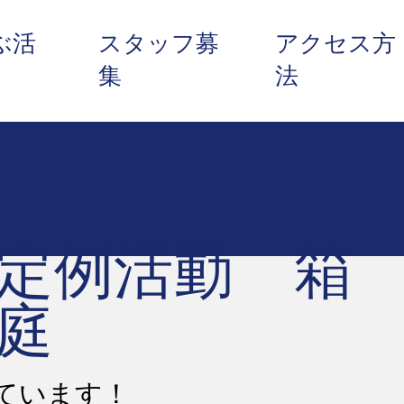
ぶ活
スタッフ募
アクセス方
集
法
定例活動 箱
庭
ています！