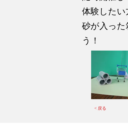
体験したい
​砂が入っ
う！​
< 戻る