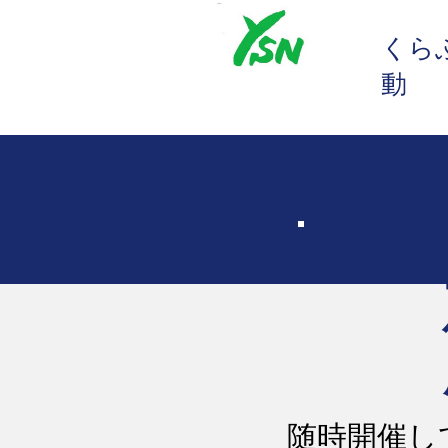
​くら
動
随時開催し