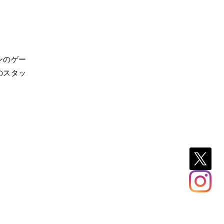
ンのゲー
のスタッ
。