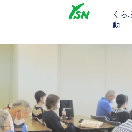
​くら
動