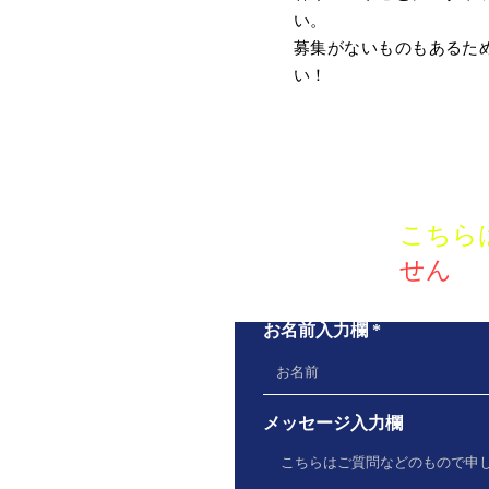
い。
​募集がないものもある
い！
こちら
せん
お名前入力欄
メッセージ入力欄