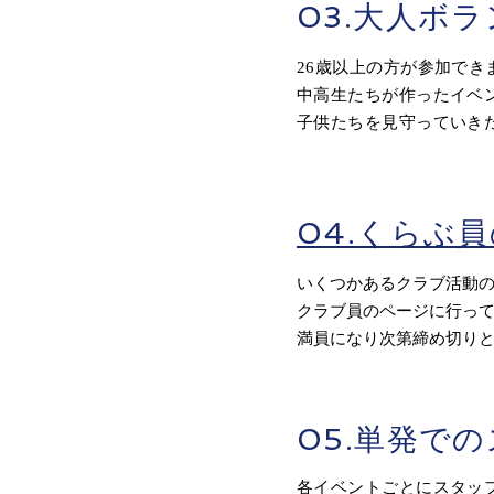
03.大人ボ
​26歳以上の方が参加で
中高生たちが作ったイベ
​子供たちを見守っていき
04.くらぶ
​いくつかあるクラブ活動
クラブ員のページに行っ
​満員になり次第締め切り
05.単発で
各イベントごとにスタッ