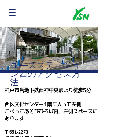
​ユ―スステーショ
ン西のアクセス方
法
​神戸市営地下鉄西神中央駅より徒歩5分
西区文化センター1階
に入って左側
こべっこあそびひろば内、左側スペースに
あります
〒651-2273